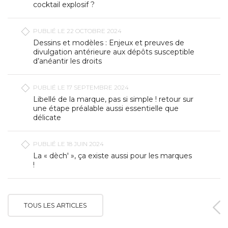
cocktail explosif ?
PUBLIÉ LE 22 OCTOBRE 2024
Dessins et modèles : Enjeux et preuves de
divulgation antérieure aux dépôts susceptible
d’anéantir les droits
PUBLIÉ LE 17 SEPTEMBRE 2024
Libellé de la marque, pas si simple ! retour sur
une étape préalable aussi essentielle que
délicate
PUBLIÉ LE 18 JUIN 2024
La « dèch' », ça existe aussi pour les marques
!
TOUS LES ARTICLES