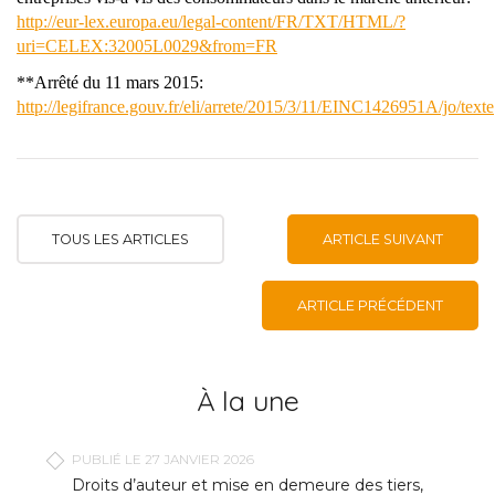
http://eur-lex.europa.eu/legal-content/FR/TXT/HTML/?
uri=CELEX:32005L0029&from=FR
**Arrêté du 11 mars 2015:
http://legifrance.gouv.fr/eli/arrete/2015/3/11/EINC1426951A/jo/texte
TOUS LES ARTICLES
ARTICLE SUIVANT
ARTICLE PRÉCÉDENT
À la une
PUBLIÉ LE 27 JANVIER 2026
Droits d’auteur et mise en demeure des tiers,