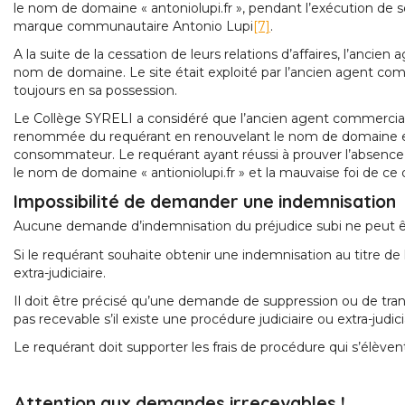
le nom de domaine « antoniolupi.fr », pendant l’exécution de son 
marque communautaire Antonio Lupi
[7]
.
A la suite de la cessation de leurs relations d’affaires, l’anci
nom de domaine. Le site était exploité par l’ancien agent comm
toujours en sa possession.
Le Collège SYRELI a considéré que l’ancien agent commercial e
renommée du requérant en renouvelant le nom de domaine et a
consommateur. Le requérant ayant réussi à prouver l’absence 
le nom de domaine « antioniolupi.fr » et la mauvaise foi de ce 
Impossibilité de demander une indemnisation
Aucune demande d’indemnisation du préjudice subi ne peut êtr
Si le requérant souhaite obtenir une indemnisation au titre de l’
extra-judiciaire.
Il doit être précisé qu’une demande de suppression ou de tr
pas recevable s’il existe une procédure judiciaire ou extra-judi
Le requérant doit supporter les frais de procédure qui s’élève
Attention aux demandes irrecevables !