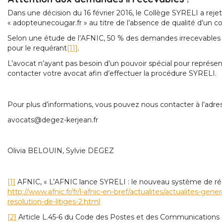
Dans une décision du 16 février 2016, le Collège SYRELI a r
« adopteunecougar.fr » au titre de l’absence de qualité d’un co
Selon une étude de l’AFNIC, 50 % des demandes irrecevables le
pour le requérant
[11]
.
L’avocat n’ayant pas besoin d’un pouvoir spécial pour représe
contacter votre avocat afin d’effectuer la procédure SYRELI.
Pour plus d’informations, vous pouvez nous contacter à l’adres
avocats@degez-kerjean.fr
Olivia BELOUIN, Sylvie DEGEZ
[1]
AFNIC, « L’AFNIC lance SYRELI : le nouveau système de résol
http://www.afnic.fr/fr/l-afnic-en-bref/actualites/actualites-ge
resolution-de-litiges-2.html
[2]
Article L.45-6 du Code des Postes et des Communications El