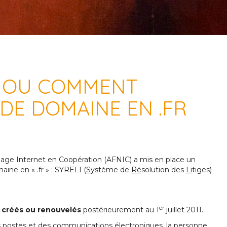
I OU COMMENT
DE DOMAINE EN .FR
ge Internet en Coopération (AFNIC) a mis en place un
ine en « .fr » : SYRELI (
Sy
stème de
Ré
solution des
Li
tiges)
er
e
créés ou renouvelés
postérieurement au 1
juillet 2011.
s postes et des communications électroniques, la personne