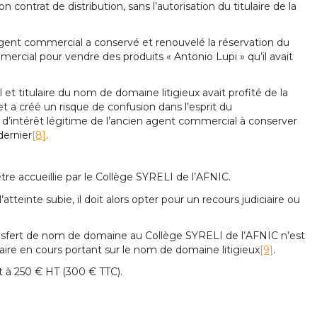
contrat de distribution, sans l’autorisation du titulaire de la
en agent commercial a conservé et renouvelé la réservation du
ercial pour vendre des produits « Antonio Lupi » qu’il avait
t titulaire du nom de domaine litigieux avait profité de la
 créé un risque de confusion dans l’esprit du
d’intérêt légitime de l’ancien agent commercial à conserver
dernier
[8]
.
e accueillie par le Collège SYRELI de l’AFNIC.
atteinte subie, il doit alors opter pour un recours judiciaire ou
ansfert de nom de domaine au Collège SYRELI de l’AFNIC n’est
ciaire en cours portant sur le nom de domaine litigieux
[9]
.
nt à 250 € HT (300 € TTC).