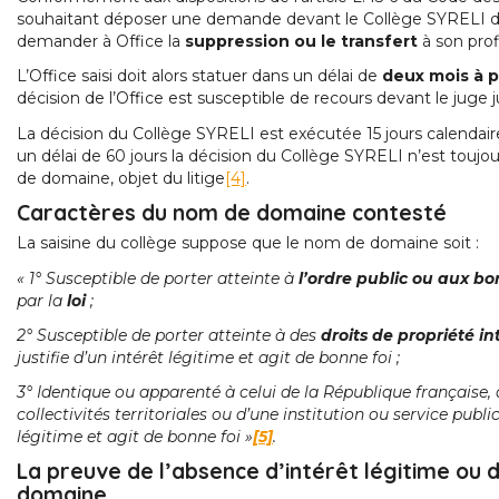
souhaitant déposer une demande devant le Collège SYRELI d
demander à Office la
suppression ou le transfert
à son pro
L’Office saisi doit alors statuer dans un délai de
deux mois à p
décision de l’Office est susceptible de recours devant le juge j
La décision du Collège SYRELI est exécutée 15 jours calendaires 
un délai de 60 jours la décision du Collège SYRELI n’est toujou
de domaine, objet du litige
[4]
.
Caractères du nom de domaine contesté
La saisine du collège suppose que le nom de domaine soit :
« 1° Susceptible de porter atteinte à
l’ordre public ou aux 
par la
loi
;
2° Susceptible de porter atteinte à des
droits de propriété in
justifie d’un intérêt légitime et agit de bonne foi ;
3° Identique ou apparenté à celui de la République française, 
collectivités territoriales ou d’une institution ou service publi
légitime et agit de bonne foi »
[5]
.
La preuve de l’absence d’intérêt légitime ou d
domaine