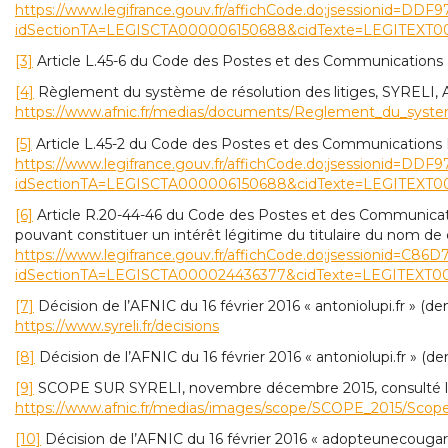
https://www.legifrance.gouv.fr/affichCode.do;jsessionid
idSectionTA=LEGISCTA000006150688&cidTexte=LEGITEXT0
[3]
Article L.45-6 du Code des Postes et des Communications E
[4]
Règlement du système de résolution des litiges, SYRELI, AF
https://www.afnic.fr/medias/documents/Reglement_du_system
[5]
Article L.45-2 du Code des Postes et des Communications El
https://www.legifrance.gouv.fr/affichCode.do;jsessionid
idSectionTA=LEGISCTA000006150688&cidTexte=LEGITEXT0
[6]
Article R.20-44-46 du Code des Postes et des Communicatio
pouvant constituer un intérêt légitime du titulaire du nom de 
https://www.legifrance.gouv.fr/affichCode.do;jsessionid=C
idSectionTA=LEGISCTA000024436377&cidTexte=LEGITEXT0
[7]
Décision de l’AFNIC du 16 février 2016 « antoniolupi.fr » (
https://www.syreli.fr/decisions
[8]
Décision de l’AFNIC du 16 février 2016 « antoniolupi.fr » 
[9]
SCOPE SUR SYRELI, novembre décembre 2015, consulté le
https://www.afnic.fr/medias/images/scope/SCOPE_2015/Scop
[10]
Décision de l’AFNIC du 16 février 2016 « adopteunecougar.