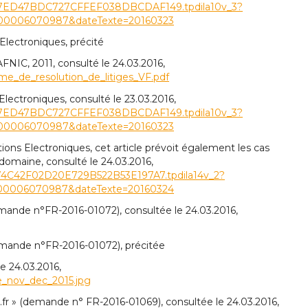
=DDF97ED47BDC727CFFEF038DBCDAF149.tpdila10v_3?
00006070987&dateTexte=20160323
lectroniques, précité
NIC, 2011, consulté le 24.03.2016,
e_de_resolution_de_litiges_VF.pdf
ectroniques, consulté le 23.03.2016,
=DDF97ED47BDC727CFFEF038DBCDAF149.tpdila10v_3?
00006070987&dateTexte=20160323
ns Electroniques, cet article prévoit également les cas
domaine, consulté le 24.03.2016,
86D74C42F02D20E729B522B53E197A7.tpdila14v_2?
00006070987&dateTexte=20160324
demande n°FR-2016-01072), consultée le 24.03.2016,
(demande n°FR-2016-01072), précitée
 24.03.2016,
e_nov_dec_2015.jpg
fr » (demande n° FR-2016-01069), consultée le 24.03.2016,