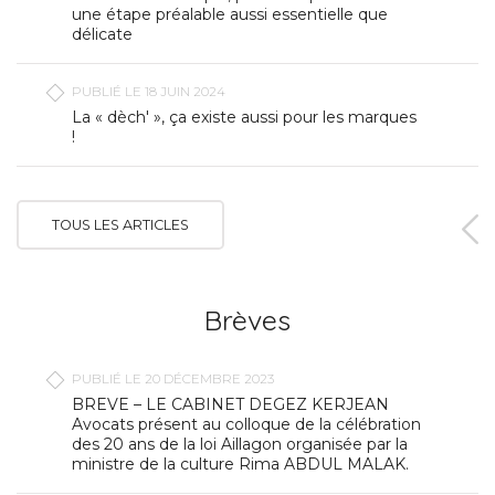
une étape préalable aussi essentielle que
délicate
PUBLIÉ LE 18 JUIN 2024
La « dèch' », ça existe aussi pour les marques
!
TOUS LES ARTICLES
Brèves
PUBLIÉ LE 20 DÉCEMBRE 2023
BREVE – LE CABINET DEGEZ KERJEAN
Avocats présent au colloque de la célébration
des 20 ans de la loi Aillagon organisée par la
ministre de la culture Rima ABDUL MALAK.