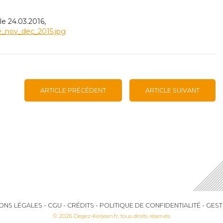
 24.03.2016,
e_nov_dec_2015.jpg
ARTICLE PRÉCÉDENT
ARTICLE SUIVANT
ONS LÉGALES
-
CGU
-
CRÉDITS
-
POLITIQUE DE CONFIDENTIALITÉ
-
GEST
© 2026 Degez-Kerjean.fr, tous droits réservés