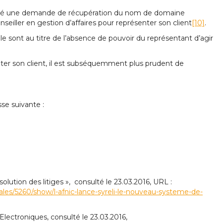
ejeté une demande de récupération du nom de domaine
nseiller en gestion d’affaires pour représenter son client
[10]
.
 sont au titre de l’absence de pouvoir du représentant d’agir
nter son client, il est subséquemment plus prudent de
se suivante :
ution des litiges », consulté le 23.03.2016, URL :
nerales/5260/show/l-afnic-lance-syreli-le-nouveau-systeme-de-
ectroniques, consulté le 23.03.2016,