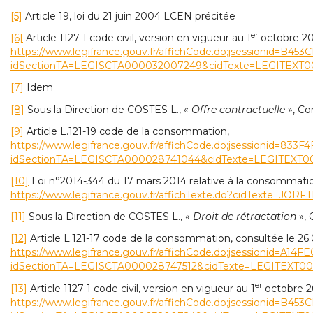
[5]
Article 19, loi du 21 juin 2004 LCEN précitée
er
[6]
Article 1127-1 code civil, version en vigueur au 1
octobre 201
https://www.legifrance.gouv.fr/affichCode.do;jsessionid=B
idSectionTA=LEGISCTA000032007249&cidTexte=LEGITEXT0
[7]
Idem
[8]
Sous la Direction de COSTES L., «
Offre contractuelle
», Co
[9]
Article L.121-19 code de la consommation,
https://www.legifrance.gouv.fr/affichCode.do;jsessionid=83
idSectionTA=LEGISCTA000028741044&cidTexte=LEGITEXT0
[10]
Loi n°2014-344 du 17 mars 2014 relative à la consommation
https://www.legifrance.gouv.fr/affichTexte.do?cidTexte=JO
[11]
Sous la Direction de COSTES L., «
Droit de rétractation
», 
[12]
Article L.121-17 code de la consommation, consultée le 26.
https://www.legifrance.gouv.fr/affichCode.do;jsessionid=A
idSectionTA=LEGISCTA000028747512&cidTexte=LEGITEXT00
er
[13]
Article 1127-1 code civil, version en vigueur au 1
octobre 20
https://www.legifrance.gouv.fr/affichCode.do;jsessionid=B