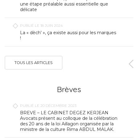
une étape préalable aussi essentielle que
délicate
PUBLIÉ LE 18 JUIN 2024
La « dèch' », ça existe aussi pour les marques
!
TOUS LES ARTICLES
Brèves
PUBLIÉ LE 20 DÉCEMBRE 2023
BREVE – LE CABINET DEGEZ KERJEAN
Avocats présent au colloque de la célébration
des 20 ans de la loi Aillagon organisée par la
ministre de la culture Rima ABDUL MALAK.