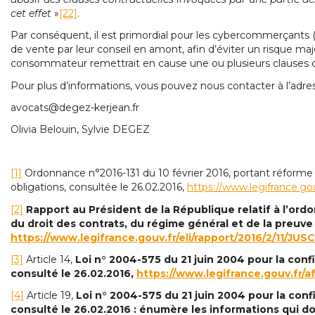
cet effet
»
[22]
.
Par conséquent, il est primordial pour les cybercommerçants (
de vente par leur conseil en amont, afin d’éviter un risque ma
consommateur remettrait en cause une ou plusieurs clauses des
Pour plus d’informations, vous pouvez nous contacter à l’adres
avocats@degez-kerjean.fr
Olivia Belouin, Sylvie DEGEZ
[1]
Ordonnance n°2016-131 du 10 février 2016, portant réforme 
obligations, consultée le 26.02.2016,
https://www.legifrance.go
[2]
Rapport au Président de la République relatif à l’ord
du droit des contrats, du régime général et de la preuve 
https://www.legifrance.gouv.fr/eli/rapport/2016/2/11/JUS
[3]
Article 14,
Loi n° 2004-575 du 21 juin 2004 pour la con
consulté le 26.02.2016,
https://www.legifrance.gouv.fr
[4]
Article 19,
Loi n° 2004-575 du 21 juin 2004 pour la con
consulté le 26.02.2016 :
énumère les informations qui d