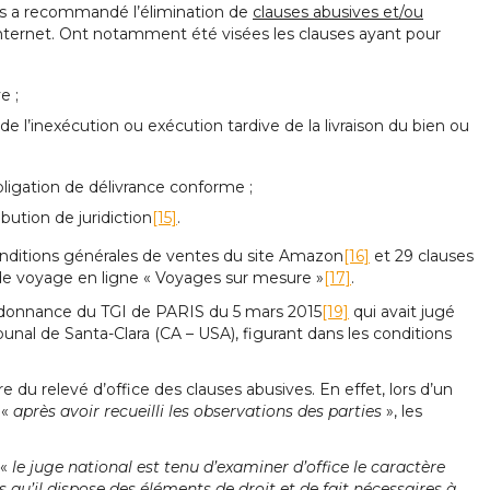
es a recommandé l’élimination de
clauses abusives et/ou
nternet. Ont notamment été visées les clauses ayant pour
e ;
de l’inexécution ou exécution tardive de la livraison du bien ou
ligation de délivrance conforme ;
bution de juridiction
[15]
.
 conditions générales de ventes du site Amazon
[16]
et 29 clauses
 de voyage en ligne « Voyages sur mesure »
[17]
.
rdonnance du TGI de PARIS du 5 mars 2015
[19]
qui avait jugé
unal de Santa-Clara (CA – USA), figurant dans les conditions
e du relevé d’office des clauses abusives. En effet, lors d’un
 «
après avoir recueilli les observations des parties
», les
 «
le juge national est tenu d’examiner d’office le caractère
 qu’il dispose des éléments de droit et de fait nécessaires à