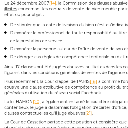
Le 24 décembre 2007
[14]
, la Commission des clauses abusiv
illicites
concernant les contrats de vente de bien meuble par i
effet ou pour objet :
De stipuler que la date de livraison du bien n’est qu’indicativ
D’exonérer le professionnel de toute responsabilité au titre 
de la prestation de service ;
D’exonérer la personne auteur de l’offre de vente de son ob
De déroger aux règles de compétence territoriale ou d’attri
Ainsi, 17 clauses ont été jugées abusives ou illicites dans les
figurant dans les conditions générales de ventes de l’agence
Plus récemment, la Cour d’appel de PARIS
[18]
a confirmé l’o
abusive une clause attributive de compétence au profit du trib
générales d’utilisation du réseau social Facebook.
La loi HAMON
[20]
a également instauré le caractère obligatoir
contentieux, le juge a désormais l’obligation d’écarter d’office,
clauses contractuelles qu’il juge abusives
[21]
.
La Cour de Cassation partage cette position et considère que
abusif des clauses contractuelles invoquées par une partie dès