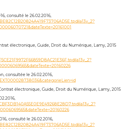
6, consulté le 26.02.2016,
453CBE82C12B20824A419F73706AD5E.tpdila13v_2?
00006070721&dateTexte=20161001
ntrat électronique, Guide, Droit du Numérique, Lamy, 2015
3F4F5CE21F9972F66859D8AC21E36F.tpdila13v_2?
00006069565&dateTexte=20160226
, consultée le 26.02.2016,
RFTEXT000028738036&categorieLien=id
Contrat électronique, Guide, Droit du Numérique, Lamy, 2015
02.2016,
14FECBF3DB140A55E0E9E49268E28D7.tpdila13v_2?
0006069565&dateTexte=20160226
16, consulté le 26.02.2016,
453CBE82C12B20824A419F73706AD5E.tpdila13v_2?