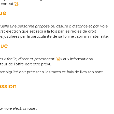
 contrat
[2]
.
que
quelle une personne propose ou assure à distance et par voie
rat électronique est régi à la fois par les règles de droit
stifiées par la particularité de sa forme : son immatérialité.
due
cès «
facile, direct et permanent
[4]
» aux informations
teur de l’offre doit être prévu.
iguïté doit préciser si les taxes et frais de livraison sont
ession
ar voie électronique ;