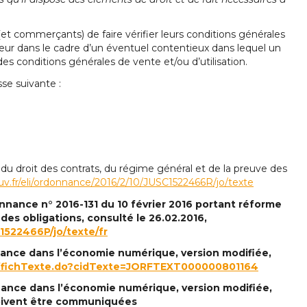
et commerçants) de faire vérifier leurs conditions générales
jeur dans le cadre d’un éventuel contentieux dans lequel un
 conditions générales de vente et/ou d’utilisation.
se suivante :
du droit des contrats, du régime général et de la preuve des
uv.fr/eli/ordonnance/2016/2/10/JUSC1522466R/jo/texte
onnance n° 2016-131 du
10 février 2016
portant réforme
des obligations, consulté le 26.02.2016,
C1522466P/jo/texte/fr
fiance dans l’économie numérique, version modifiée,
/affichTexte.do?cidTexte=JORFTEXT000000801164
fiance dans l’économie numérique, version modifiée,
oivent être communiquées