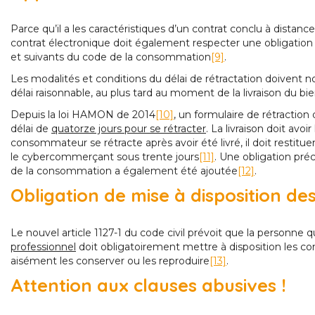
Parce qu’il a les caractéristiques d’un contrat conclu à distan
contrat électronique doit également respecter une obligation d
et suivants du code de la consommation
[9]
.
Les modalités et conditions du délai de rétractation doiv
délai raisonnable, au plus tard au moment de la livraison du bie
Depuis la loi HAMON de 2014
[10]
, un formulaire de rétracti
délai de
quatorze jours pour se rétracter
. La livraison doit avoi
consommateur se rétracte après avoir été livré, il doit restituer l
le cybercommerçant sous trente jours
[11]
. Une obligation préc
de la consommation a également été ajoutée
[12]
.
Obligation de mise à disposition de
Le nouvel article 1127-1 du code civil prévoit que la personne 
professionnel
doit obligatoirement mettre à disposition les con
aisément les conserver ou les reproduire
[13]
.
Attention aux clauses abusives !