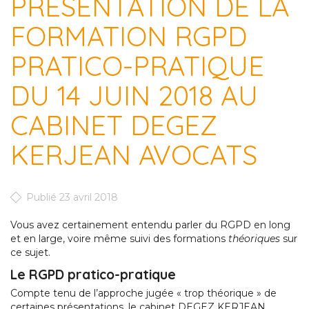
PRÉSENTATION DE LA
FORMATION RGPD
PRATICO-PRATIQUE
DU 14 JUIN 2018 AU
CABINET DEGEZ
KERJEAN AVOCATS
Publié 23 avril 2018
Vous avez certainement entendu parler du RGPD en long
et en large, voire même suivi des formations
théoriques
sur
ce sujet.
Le RGPD pratico-pratique
Compte tenu de l’approche jugée « trop théorique » de
certaines présentations, le cabinet DEGEZ KERJEAN