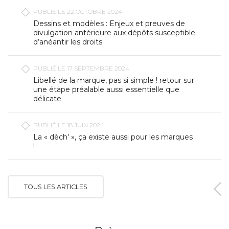
PUBLIÉ LE 22 OCTOBRE 2024
Dessins et modèles : Enjeux et preuves de
divulgation antérieure aux dépôts susceptible
d’anéantir les droits
PUBLIÉ LE 17 SEPTEMBRE 2024
Libellé de la marque, pas si simple ! retour sur
une étape préalable aussi essentielle que
délicate
PUBLIÉ LE 18 JUIN 2024
La « dèch' », ça existe aussi pour les marques
!
TOUS LES ARTICLES